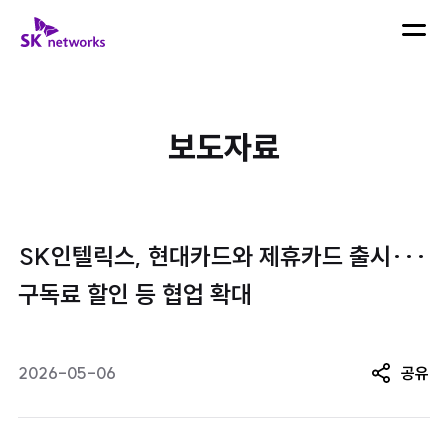
skip navigation
SK 네트웍스 로고
메뉴 열
검색어 입력
검색하
보도자료
최근 검색어
SK인텔릭스, 현대카드와 제휴카드 출시···
구독료 할인 등 협업 확대
2026-05-06
공유