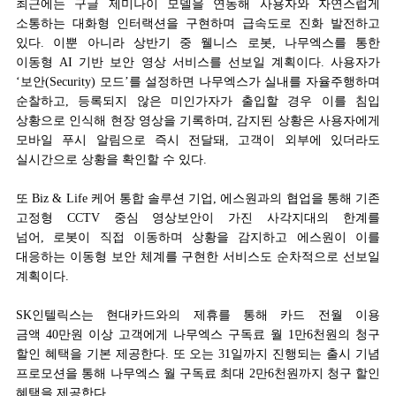
최근에는 구글 제미나이 모델을 연동해 사용자와 자연스럽게
소통하는 대화형 인터랙션을 구현하며 급속도로 진화 발전하고
있다. 이뿐 아니라 상반기 중
웰니스 로봇, 나무엑스를 통한
이동형 AI 기반 보안 영상 서비스를 선보일 계획이다. 사용자가
‘보안(Security) 모드’를 설정하면 나무엑스가 실내를 자율주행하며
순찰하고, 등록되지 않은 미인가자가 출입할 경우 이를 침입
상황으로 인식해 현장 영상을 기록하며, 감지된 상황은 사용자에게
모바일 푸시 알림으로 즉시 전달돼, 고객이 외부에 있더라도
실시간으로 상황을 확인할 수 있다.
또 Biz & Life 케어 통합 솔루션 기업, 에스원과의 협업을 통해 기존
고정형 CCTV 중심 영상보안이 가진 사각지대의 한계를
넘어, 로봇이 직접 이동하며 상황을 감지하고 에스원이 이를
대응하는 이동형 보안 체계를 구현한 서비스도 순차적으로 선보일
계획이다.
SK인텔릭스는 현대카드와의 제휴를 통해 카드 전월 이용
금액 40만원 이상 고객에게 나무엑스 구독료 월 1만6천원의 청구
할인 혜택을 기본 제공한다. 또 오는 31일까지 진행되는 출시 기념
프로모션을 통해 나무엑스 월 구독료 최대 2만6천원까지 청구 할인
혜택을 제공한다.